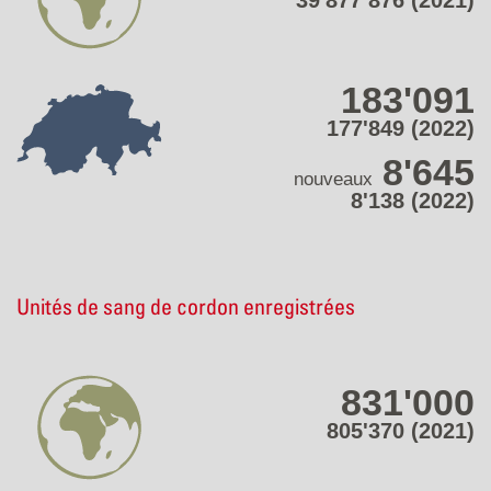
39'877’876 (2021)
183'091
177'849 (2022)
8'645
nouveaux
8'138 (2022)
Unités de sang de cordon enregistrées
831'000
805'370 (2021)