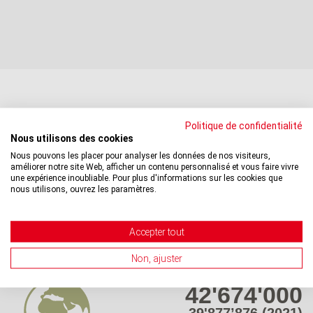
Chiffres 2023 : don de cellules souches du
Politique de confidentialité
sang
Nous utilisons des cookies
Nous pouvons les placer pour analyser les données de nos visiteurs,
améliorer notre site Web, afficher un contenu personnalisé et vous faire vivre
une expérience inoubliable. Pour plus d'informations sur les cookies que
nous utilisons, ouvrez les paramètres.
Donneuses et donneurs enregistrés en Suisse
Accepter tout
Non, ajuster
42'674'000